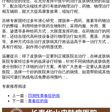
疗相结合的理念。在充分发挥中医中药治疗皮肤病优势的前提
下，配合现代尖端技术进行有效的物理治疗，药物、物理治疗
相互辅助，能大大提高康复效果，缩短疗程。
吉林专家团经过多年潜心研究，摆脱单一西药、激素等药物治
疗的弊端，利用特效中医药生物制剂，采用内服、外用、熏
蒸、渗透等多种给药方式，大限度发挥药效。在药物治疗的同
时，还结合现代高科技设备进行物理治疗如光照、熏蒸、共振
等。多种方式综合治疗皮肤病其疗效远远高于单一治疗方式，
具有疗程短、副作用小的明显优势。
温馨提示：得了皮肤病一定要到正规医院去治疗，吉林皮肤病
医院专家经过多年的临床诊疗经验，针对不同病情的皮肤病患
者分别制订了详细的治疗方案。希望广大患者一定要认真选择
医院，选择一个好的医院来治疗自己的病情。如需帮助或其他
疑问可拨打热线电话免费咨询预约：。
专家推荐阅读
上一篇：
凹洞性青春痘疤痕
下一篇：
青春痘疤痕