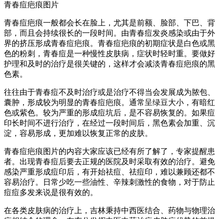
青春痘疤痕图片
青春痘疤痕一般都会长在脸上，尤其是前额、脸部、下巴、背
部，而且会持续很长的一段时间。由青春痘发炎感染或由于外
界的挤压形成青春痘疤痕。青春痘疤痕的初期症状是白色或黑
色的粉刺，青春痘是一种慢性皮肤病，症状时轻时重。要做好
护理和及时的治疗是很关键的，这样才会减淡青春痘疤痕的黑
色素。
往往由于青春痘不及时治疗或是治疗不得当会发展成为脓包、
囊肿，形成较为明显的青春痘疤痕。通常呈绿豆大小，有暗红
色或紫色。较为严重的形成痘坑后，是不容易恢复的。如果痘
印长时间不进行治疗，在经过一段时间后，黑色素会加重、沉
淀，容易形成，更加难以恢复正常的皮肤。
青春痘疤痕图片的内容大家应该已经有所了解了，专家提醒患
者。出现青春痘后要去正规的医院及时采取有效的治疗。避免
感染严重形成痘印后，有开始祛痘、祛痘印，难以兼顾还都不
容易治疗。日常少吃一些油性、辛辣刺激性的食物，对于防止
痘痘多发来说是很有效的。
在各类皮肤病的治疗上，吉林秉持中西医结合、药物与物理治