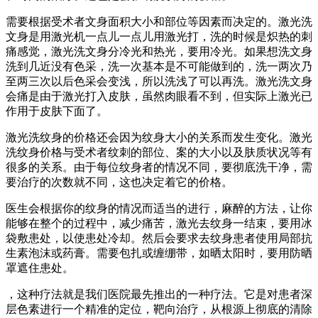
需要根据受术者文身面积大小和部位等因素而决定的。激光洗
文身是用激光机一点儿一点儿用激光打，洗的时候是炽热的刺
痛感觉，激光洗文身分冷光和热光，要用冷光。如果想洗文身
洗到几近没有色采，洗一次基本是不可能做到的，洗一两次乃
至两三次以后色采会变浅，所以洗浅了可以再洗。激光洗文身
会痛是由于激光打入皮肤，虽然肉眼看不到，但实际上激光已
作用于皮肤下面了。
激光洗纹身的价格还会因为纹身大小的关系而发生变化。激光
洗纹身价格与受术者纹刺的部位、案的大小以及肤质状况等有
很多的关系。由于每位纹身者的情况不同，要彻底洗干净，需
要治疗的次数就不同，这也决定着它的价格。
医生会根据你的纹身的情况而适当的进行，麻醉的方法，让你
能够在整个的过程中，减少痛苦，激光去纹身一结束，要用冰
袋敷患处，以使患处冷却。然后会要求去纹身患者使用局部抗
生素泡沫或药膏。需要包扎或缠绷带，如晒太阳时，要用防晒
罩遮住患处。
，这种疗法就是我们医院最先推出的一种疗法。它是对患者深
层色素进行一个精准的定位，靶向治疗，从根源上彻底的清除