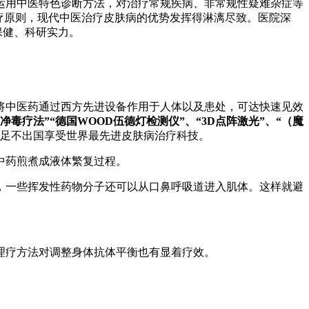
运用中医特色诊断方法，对治疗常规疾病、非常规性疑难杂症等
疗原则，现代中医治疗皮肤病的优势发挥得淋漓尽致。医院深
保健、科研实力。
将中医药通过西方先进设备作用于人体以及患处，可达快速见效
因净毒疗法
”“德国WOOD伍德灯检测仪”、“3D点阵激光”、“（魔
足不出国享受世界最先进皮肤病治疗科技。
中药煎煮成液体繁复过程。
，一些挥发性药物分子还可以从口鼻呼吸道进入肌体。这样就避
。
理疗方法对调整身体抗体平衡也有显着疗效。