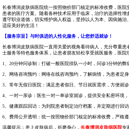
长春博润皮肤病医院统一按照物价部门核定的标准收费，医院
患者的医疗方案。随着各种技术应用于临床，治疗的选择性增
遵守职业道德，切实维护病人权益，坚持以人为本、因病施治
适应美好的生活！
【服务宗旨】与时俱进的人性化服务，让您舒适就诊！
长春博润皮肤病医院一直用关爱的视角看待病人，充分尊重患
士服务等特色服务体系，让患者朋友轻松享受就医服务，医院
1、20分钟问诊制：打破一般医院排队一小时，问诊3分钟的
2、网络咨询预约：网络在线咨询预约，了解病情，为患者定
3、常年无假日医院：满足患者假日、节日就医需求，方便就
4、一对一亲诊：医生一对一单诊室就诊，提供安全私密环境
5、健康跟踪回访：为到院患者制定治疗档案，并定期进行回
6、费用公开透明：统一按照物价部门核定的标准收费，严格
温馨提示：患上皮肤病后，折磨身心，
长春博润皮肤病医院
专