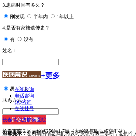
3.患病时间有多久？
刚发现
半年内
1年以上
4.是否有家族遗传史？
有
没有
姓名：
性别：
+更多
男
女
在线咨询
电话咨询
联系方式：
QQ咨询
在线挂号
长春博润皮肤病医院
长春市南关区大经路356号1-7层（大经路与四马路交汇处）
温馨提示：
您所填的信息我们将及时反馈给医生诊断，您的个