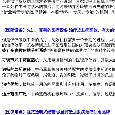
长春博润皮肤病医院对各种疾病的诊治一直都以中国传统医学
一直处在中医与学术的前沿。同时兼纳并蓄吸收西医先进的医
信“业精于专”的医疗精神，本着“专科、专病、专治”的原则
【医院设备】先进、完善的医疗设备 治疗皮肤病高效、有力的
但是仅仅依赖中医的治疗，见效往往需要一个长期的过程，为
的治疗效果。长春博润皮肤病医院引进国内外顶尖皮肤病治疗
镜）多参数皮肤分析系统”
等都是皮肤病物理治疗的高精尖设备
可调节式中药熏蒸机
：采用电脑控制的中医理疗仪器，其最大
独特的给药途径
：中药熏蒸机可将独特配方的皮肤病中药浴剂
免了药物对口腔粘膜、消化道、胃的刺激，减轻了肝脏的负担
治疗优势
：摆脱单一用药的局限和其它副作用。多角度、多层
适应范围广泛
：中药熏蒸机在银屑病（牛皮癣）、湿疹、过敏
【医保定点】规范透明式经营 诚信打造皮肤病治疗知名品牌