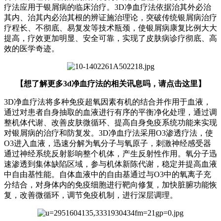
疗法应用于银屑病的临床治疗。3D净血疗法依据治其外必治
其内、治其内必治其根的辨证施治理论，突破传统银屑病治疗
疗程长、不彻底、易复发等技术瓶颈，使银屑病康复比例大大
提高，疗效更加明显、安全可靠，实现了皮肤病诊疗彻底、高
效的医学奇迹。
【想了解更多3d净血疗法的相关讯息吗，请点击这里】
3D净血疗法将多种免疫超氧因素有机的结合并作用于血液，
通过对患者自身抽取的血液进行有序的平衡净化处理，通过调
整机体代谢、改善皮肤微循环、提高自身免疫系统功能来实现
对银屑病的治疗和防复发。3D净血疗法采用O3渗透疗法，使
O3进入血液，迅速分解为氧分子与氧原子，刺激神经感受器
通过神经系统反射影响整个机体，产生反射性作用。氧分子迅
速渗透到集体缺陷区域，参与机体新陈代谢，稳定并提高血液
中自由基性能。自体血液中的自由基通过与O3中的氧离子充
分结合，对身体内的免疫细胞进行靶向修复，加快脏腑功能恢
复，改善微循环，调节免疫机制，进行深层调理。