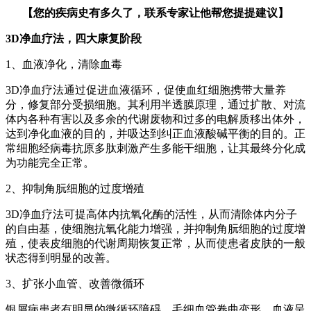
【您的疾病史有多久了，联系专家让他帮您提提建议】
3D净血疗法，四大康复阶段
1、血液净化，清除血毒
3D净血疗法通过促进血液循环，促使血红细胞携带大量养
分，修复部分受损细胞。其利用半透膜原理，通过扩散、对流
体内各种有害以及多余的代谢废物和过多的电解质移出体外，
达到净化血液的目的，并吸达到纠正血液酸碱平衡的目的。正
常细胞经病毒抗原多肽刺激产生多能干细胞，让其最终分化成
为功能完全正常。
2、抑制角朊细胞的过度增殖
3D净血疗法可提高体内抗氧化酶的活性，从而清除体内分子
的自由基，使细胞抗氧化能力增强，并抑制角朊细胞的过度增
殖，使表皮细胞的代谢周期恢复正常，从而使患者皮肤的一般
状态得到明显的改善。
3、扩张小血管、改善微循环
银屑病患者有明显的微循环障碍，毛细血管卷曲变形，血液呈