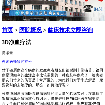
首页
>
医院概况
>
临床技术
立即咨询
3D净血疗法
阅读量：
咨询医师
预约挂号
对于银屑病这个疾病的发生患者朋友们都感到非常痛苦，银屑
病是现如今的生活当中比较常见的一种皮肤科疾病了，给患者
朋友们带来的伤害是非常严重的，为此我们对于牛皮癣是一定
要及时的去治疗的。那么，如何治疗呢？
长春博润皮肤病医院银屑病科经过大量的临床实践，在掌握了
银屑病真正致病核心原因后，将先进科技与临床医学完美结
合，全面诠释银屑病的病因机制和治疗过程，率先将3D净血