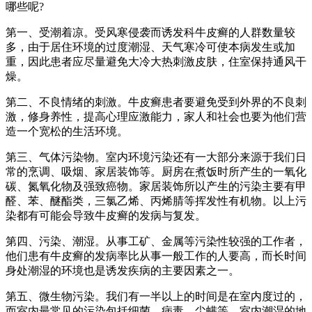
哪些呢?
第一、受潮着凉。受风寒侵袭而诱发科牛皮癣的人群数量较
多，由于居住环境的过度潮湿、天气寒冷可使本病发生或加
重，因此患者应尽量避免大冷大热刺激皮肤，住室保持通风干
燥。
第二、不良情绪的刺激。牛皮癣患者要避免受到外界的不良刺
激，修身养性，提高心理应激能力，家人和社会也要为他们营
造一个宽松的生活环境。
第三、气体污染物。室内环境污染还有一大部分来源于我们日
常的烹调、吸烟、家居装饰等。厨房在煮饭时所产生的一氧化
碳、氮氧化物及强致癌物。家居装饰所以产生的污染主要有甲
醛、苯、醚酯类，三氯乙烯、丙烯腈等挥发性有机物。以上污
染都有可能会导致牛皮癣的发病与复发。
第四、污染、潮湿。从事工矿、金属等污染性较强的工作者，
他们患有牛皮癣的发病率比从事一般工作的人要高，而长时间
身处潮湿的环境也是诱发疾病的主要因素之一。
第五、微生物污染。我们有一半以上的时间是在室内度过的，
而室内最常见的污染包括细菌、病毒、尘螨等，室内潮湿的地