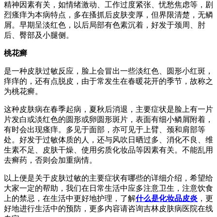
精神因素有关，如情绪激动、工作过度紧张、忧愁焦虑等，剧
烈瘙痒为本病特点，多在搔抓后皮肤变厚，但界限清楚，无鳞
屑。早期呈淡红色，以后局部有色素沉着，好发于颈周、肘
后、臀部及小腿侧。
桃花癣
是一种皮肤过敏反应，脸上会冒出一些淡红色、圆形小红斑，
痒痒的，还有点脱皮，由于常发生在春暖花开的季节，故称之
为桃花癣。
这种皮肤病在春季起病，夏秋后消退，主要症状是脸上有一片
片发白或淡红色的圆形或卵圆形斑片，表面有细小鳞屑附着，
有时会出现瘙痒。多见于面部，亦可见于上臂、颈和肩部等
处。好发于过敏体质的人，还与风吹日晒过多、消化不良、维
生素不足、皮肤干燥、使用劣质化妆品等因素有关。不能乱用
去癣药，否则会加重病情。
以上便是关于皮肤过敏的主要症状有哪些的详细介绍，希望给
大家一定的帮助，我们在日常生活中应多注意卫生，注意饮食
上的禁忌，在生活中更好地护理，了解
什么是化妆品皮炎
，更
好地进行生活中的预防，更多内容请咨询吉林皮肤病医院在线