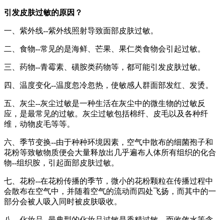
引发皮肤过敏的原因？
一、紫外线--紫外线照射导致面部皮肤过敏。
二、食物--常见的是海鲜、芒果、果仁类食物会引起过敏。
三、药物--青霉素、磺胺类药物等，都可能引发皮肤过敏。
四、温度变化--温度忽冷忽热，使敏感人群面部发红、发烫。
五、灰尘--灰尘过敏是一种生活在灰尘中的微生物的过敏反
应，是最常见的过敏。灰尘过敏包括棉纤、皮毛以及各种纤
维，动物皮毛等等。
六、季节变换--由于种种环境因素，空气中散布的细菌孢子和
花粉等致敏物质便会大量释放出几乎遍布人体所有组织的化合
物--组织胺，引起面部皮肤过敏。
七、花粉--在花粉传播的季节，微小的花粉颗粒在传播过程中
会散布在空气中，并随着空气的流动而四处飞扬，而其中的一
部分会被人吸入同时被皮肤吸收。
八、化妆品--最典型的化妆品过敏是香精过敏，而收敛水等含