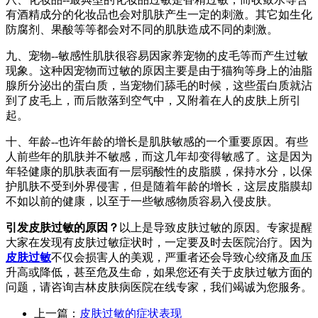
有酒精成分的化妆品也会对肌肤产生一定的刺激。其它如生化
防腐剂、果酸等等都会对不同的肌肤造成不同的刺激。
九、宠物--敏感性肌肤很容易因家养宠物的皮毛等而产生过敏
现象。这种因宠物而过敏的原因主要是由于猫狗等身上的油脂
腺所分泌出的蛋白质，当宠物们舔毛的时候，这些蛋白质就沾
到了皮毛上，而后散落到空气中，又附着在人的皮肤上所引
起。
十、年龄--也许年龄的增长是肌肤敏感的一个重要原因。有些
人前些年的肌肤并不敏感，而这几年却变得敏感了。这是因为
年轻健康的肌肤表面有一层弱酸性的皮脂膜，保持水分，以保
护肌肤不受到外界侵害，但是随着年龄的增长，这层皮脂膜却
不如以前的健康，以至于一些敏感物质容易入侵皮肤。
引发皮肤过敏的原因？
以上是导致皮肤过敏的原因。专家提醒
大家在发现有皮肤过敏症状时，一定要及时去医院治疗。因为
皮肤过敏
不仅会损害人的美观，严重者还会导致心绞痛及血压
升高或降低，甚至危及生命，如果您还有关于皮肤过敏方面的
问题，请咨询吉林皮肤病医院在线专家，我们竭诚为您服务。
上一篇：
皮肤过敏的症状表现