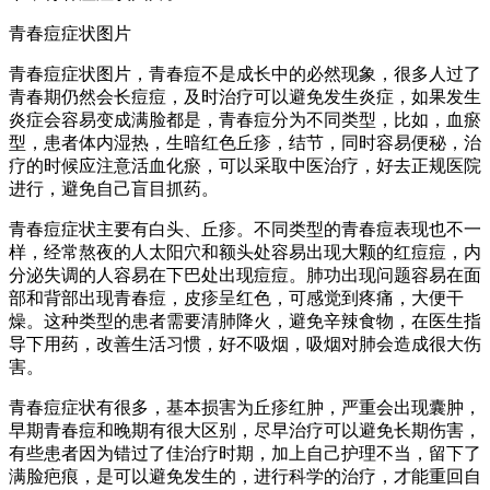
青春痘症状图片
青春痘症状图片，青春痘不是成长中的必然现象，很多人过了
青春期仍然会长痘痘，及时治疗可以避免发生炎症，如果发生
炎症会容易变成满脸都是，青春痘分为不同类型，比如，血瘀
型，患者体内湿热，生暗红色丘疹，结节，同时容易便秘，治
疗的时候应注意活血化瘀，可以采取中医治疗，好去正规医院
进行，避免自己盲目抓药。
青春痘症状主要有白头、丘疹。不同类型的青春痘表现也不一
样，经常熬夜的人太阳穴和额头处容易出现大颗的红痘痘，内
分泌失调的人容易在下巴处出现痘痘。肺功出现问题容易在面
部和背部出现青春痘，皮疹呈红色，可感觉到疼痛，大便干
燥。这种类型的患者需要清肺降火，避免辛辣食物，在医生指
导下用药，改善生活习惯，好不吸烟，吸烟对肺会造成很大伤
害。
青春痘症状有很多，基本损害为丘疹红肿，严重会出现囊肿，
早期青春痘和晚期有很大区别，尽早治疗可以避免长期伤害，
有些患者因为错过了佳治疗时期，加上自己护理不当，留下了
满脸疤痕，是可以避免发生的，进行科学的治疗，才能重回自