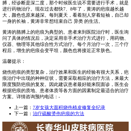
膊，经诊断是深二度，那个时候医生说不需要进行手术，就是
进行药物治疗。现在过去都快7、8年了，黄涛的疤痕越长越
大，颜色也原来越深。每到夏天，看着别人穿着短袖，自己却
一身的长袖，黄涛非常想结束自己 异类 的生活。
黄涛的胳膊上的疤痕为典型的。患者来到医院治疗时，医生询
问了具体的情况后，决定采用非手术治疗方式进行，用药物、
仪器、物理等其他综合性方式治疗。每个月治疗一次，三个疗
程后，增生的疤痕会变平坦，颜色也将接近正常肤色。
温馨提示：
烧伤疤痕的类型复杂，治疗效果和医生的经验有很大关系，疤
痕治疗中出现的种种症状，需要采取相应的治疗方法，来最大
限度预防疤痕的复发。因此建议患者最好能来院面诊，医生会
根据疤痕的质地、患者体质等各方面的因素制定最适合的治疗
方案。详情咨询预约电话：-
上一篇：
7岁女孩大面积烧伤植皮修复全纪录
下一篇：
治疗硫酸烫伤疤痕的方法