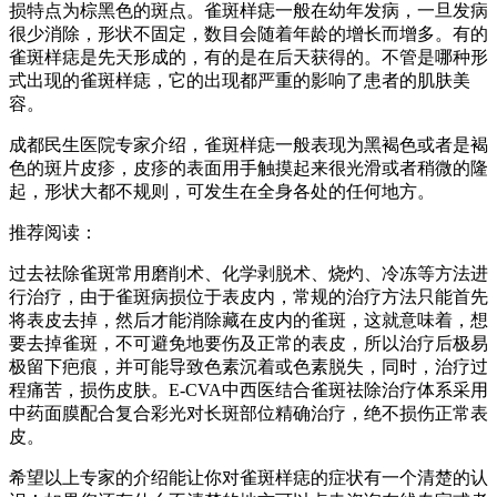
损特点为棕黑色的斑点。雀斑样痣一般在幼年发病，一旦发病
很少消除，形状不固定，数目会随着年龄的增长而增多。有的
雀斑样痣是先天形成的，有的是在后天获得的。不管是哪种形
式出现的雀斑样痣，它的出现都严重的影响了患者的肌肤美
容。
成都民生医院专家介绍，雀斑样痣一般表现为黑褐色或者是褐
色的斑片皮疹，皮疹的表面用手触摸起来很光滑或者稍微的隆
起，形状大都不规则，可发生在全身各处的任何地方。
推荐阅读：
过去祛除雀斑常用磨削术、化学剥脱术、烧灼、冷冻等方法进
行治疗，由于雀斑病损位于表皮内，常规的治疗方法只能首先
将表皮去掉，然后才能消除藏在皮内的雀斑，这就意味着，想
要去掉雀斑，不可避免地要伤及正常的表皮，所以治疗后极易
极留下疤痕，并可能导致色素沉着或色素脱失，同时，治疗过
程痛苦，损伤皮肤。E-CVA中西医结合雀斑祛除治疗体系采用
中药面膜配合复合彩光对长斑部位精确治疗，绝不损伤正常表
皮。
希望以上专家的介绍能让你对雀斑样痣的症状有一个清楚的认