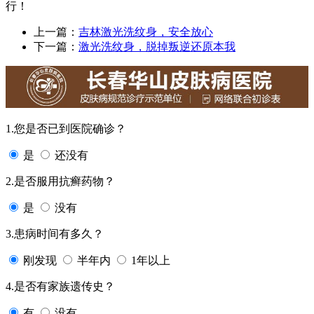
行！
上一篇：
吉林激光洗纹身，安全放心
下一篇：
激光洗纹身，脱掉叛逆还原本我
1.您是否已到医院确诊？
是
还没有
2.是否服用抗癣药物？
是
没有
3.患病时间有多久？
刚发现
半年内
1年以上
4.是否有家族遗传史？
有
没有