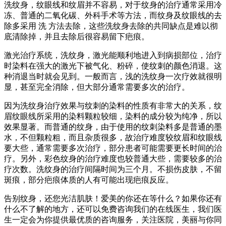
洗纹身，纹眼线和纹眉并不容易，对于纹身的治疗通常采用冷
冻、普通的二氧化碳、外科手术等方法，而纹身及纹眼线的去
除多采用 洗 方法去除，这些洗纹身去除的共同缺点是难以彻
底清除掉，并且去除后很容易留下疤痕。
激光治疗系统，洗纹身，激光能顺利地进入到病损部位，治疗
时染料在强大的激光下被气化、粉碎，使纹刺的颜色消退。这
种消退当时就会见到。一般而言，浅的洗纹身一次疗效就很明
显，甚至完全消除，但大部分通常需要多次的治疗。
因为洗纹身治疗效果与纹刺的染料的性质有非常大的关系，纹
眉纹眼线所采用的染料颗粒较细，染料的成分较为纯净，所以
效果显著。而普通的纹身，由于使用的纹刺染料多是普通的墨
水，不但颗粒粗，而且杂质很多，故治疗难度较纹眉和纹眼线
要大些，通常需要多次治疗，部分患者可能需要更长时间的治
疗。另外，彩色纹身的治疗难度也较普通大些，需要较多的治
疗次数。洗纹身的治疗间隔时间为三个月。不损伤皮肤，不留
斑痕，部分疤痕体质的人有可能出现疤痕反应。
告别纹身，还您光洁肌肤！爱美的你还在等什么？如果你还有
什么不了解的地方，还可以免费咨询我们的在线医生，我们医
生一定会为你提供最优质的咨询服务，关注医院，美丽与你同