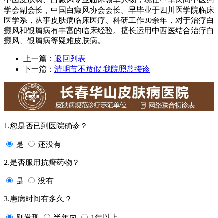
学会副会长，中国白癜风协会会长。早毕业于四川医学院临床
医学系，从事皮肤病临床医疗、科研工作30余年，对于治疗白
癜风和银屑病有丰富的临床经验。擅长运用中西医结合治疗白
癜风、银屑病等疑难皮肤病。
上一篇：
返回列表
下一篇：
清明节不放假 我院照常接诊
1.您是否已到医院确诊？
是
还没有
2.是否服用抗癣药物？
是
没有
3.患病时间有多久？
刚发现
半年内
1年以上