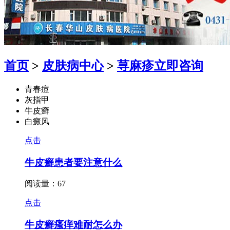
首页
>
皮肤病中心
>
荨麻疹
立即咨询
青春痘
灰指甲
牛皮癣
白癜风
点击
牛皮癣患者要注意什么
阅读量：67
点击
牛皮癣瘙痒难耐怎么办