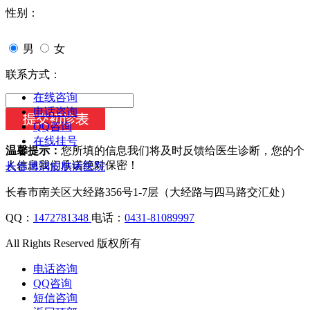
性别：
男
女
联系方式：
在线咨询
电话咨询
QQ咨询
在线挂号
温馨提示：
您所填的信息我们将及时反馈给医生诊断，您的个
人信息我们承诺绝对保密！
长春博润皮肤病医院
长春市南关区大经路356号1-7层（大经路与四马路交汇处）
QQ：
1472781348
电话：
0431-81089997
All Rights Reserved 版权所有
电话咨询
QQ咨询
短信咨询