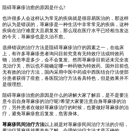
阻碍荨麻疹治愈的原因是什么?
也许很多人会这样认为常见的疾病就是很容易医治的，那这样
的认为是错误的，荨麻疹是一种生活中非常常见的疾病，这种
疾病在治疗难度大且易复发，那么现在医疗水平已经相当发达
的今天，荨麻疹也是久治不愈。
选择错误的治疗方法是阻碍荨麻疹治疗的因素之一，在临床
上，有许多荨麻疹患者询问目前究竟有无特效疗法或特效药
物，治愈率是多少，会不会复发。然而荨麻疹目前还未完全攻
克治疗关，所以也不能确定哪一种药物为特效药。国外目前也
无有效的治疗方法，国内采用中医中药或中西医结合疗法使部
分患者获得了痊愈，各医院治疗方法各具特色，但是效果并不
是很理想。
阻碍荨麻疹治愈的原因是什么的讲解大家了解后，是不是要注
意今后自身荨麻疹的治疗呢?希望大家要注意自身荨麻疹的治
疗，另外患者在做好荨麻疹治疗的时候，也要做好荨麻疹的治
疗，避免荨麻疹愈后复发，危害身体。
荨麻疹民间治疗方法
以上就是对荨麻疹民间治疗方法的介绍，
要治疗荨麻疹就要首先了解，合理的治疗方法才是正确的。